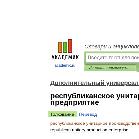
Словари и энциклоп
academic.ru
Дополнительный универсальный русско-английский словарь
Дополнительный универсал
республиканское унит
предприятие
Толкование
Перевод
республиканское
унитарное
производстве
republican
unitary
production
enterprise