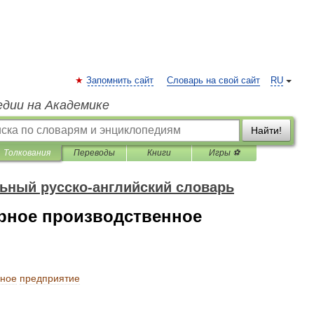
Запомнить сайт
Словарь на свой сайт
RU
едии на Академике
Найти!
Толкования
Переводы
Книги
Игры ⚽
ьный русско-английский словарь
арное производственное
нное
предприятие