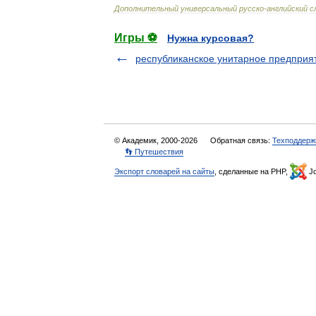
Дополнительный
универсальный
русско
-
английский
с
Игры ⚽
Нужна курсовая?
республиканское унитарное предприя
© Академик, 2000-2026
Обратная связь:
Техподдерж
👣 Путешествия
Экспорт словарей на сайты
, сделанные на PHP,
Jo